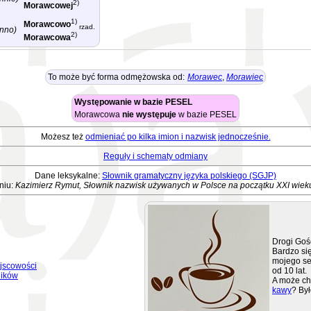
2)
Morawcowej
1)
Morawcowo
rzad.
nno)
2)
Morawcowa
To może być forma odmężowska od:
Morawec
,
Morawiec
Występowanie w bazie PESEL
Morawcowa
nie występuje
w bazie PESEL
Możesz też
odmieniać po kilka imion i nazwisk jednocześnie.
Reguły i schematy odmiany
Dane leksykalne:
Słownik gramatyczny języka polskiego (SGJP)
niu:
Kazimierz Rymut, Słownik nazwisk używanych w Polsce na początku XXI wiek
Drogi Goś
Bardzo się
mojego se
jscowości
od 10 lat.
ników
A może ch
kawy
? Był