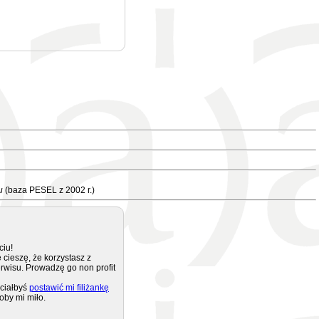
u
(baza PESEL z 2002 r.)
ciu!
 cieszę, że korzystasz z
rwisu. Prowadzę go non profit
ciałbyś
postawić mi filiżankę
oby mi miło.