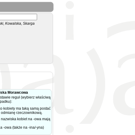
i, Kowalska, Skarga
iska Morawcowa
tawie reguł (wybierz właściwą
ypadku):
ko kobiety ma taką samą postać
ma odmianę rzeczownikową.
nazwiska kobiet na -owa mają
-owa (także na -ina/-yna)