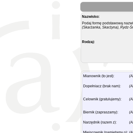
Nazwisko:
Podaj formę podstawową nazwis
(Skarżanka, Skarżyna), Rydz-Ś
Rodzaj:
Mianownik (to jest):
(A
Dopełniacz (brak nam):
(A
Celownik (gratulujemy):
(A
Biernik (zapraszamy):
(A
Narzędnik (razem z):
(A
Miejscownik (pamiętamy o):
(A