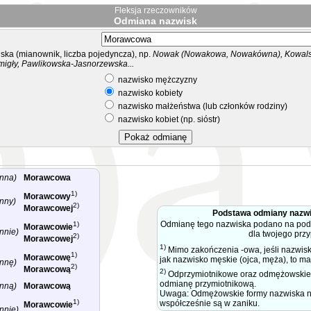
Fleksja rzeczowników
Odmiana nazwisk
ka (mianownik, liczba pojedyncza), np.
Nowak (Nowakowa, Nowakówna), Kowalsk
migły, Pawlikowska-Jasnorzewska...
nazwisko mężczyzny
nazwisko kobiety
nazwisko małżeństwa (lub członków rodziny)
nazwisko kobiet (np. sióstr)
nna)
Morawcowa
1)
Morawcowy
nny)
2)
Morawcowej
Podstawa odmiany nazw
Odmianę tego nazwiska podano na pods
1)
Morawcowie
nnie)
dla twojego prz
2)
Morawcowej
1)
Mimo zakończenia -owa, jeśli nazwis
1)
Morawcowę
jak nazwisko męskie (ojca, męża), to 
nnę)
2)
Morawcową
2)
Odprzymiotnikowe oraz odmężowskie 
odmianę przymiotnikową.
nną)
Morawcową
Uwaga: Odmężowskie formy nazwiska na 
1)
współcześnie są w zaniku.
Morawcowie
nnie)