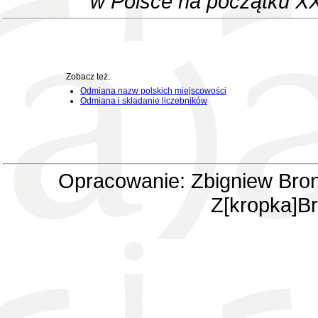
w Polsce na początku XX
Zobacz też:
Odmiana nazw polskich miejscowości
Odmiana i składanie liczebników
Opracowanie: Zbigniew Bron
Z[kropka]Br