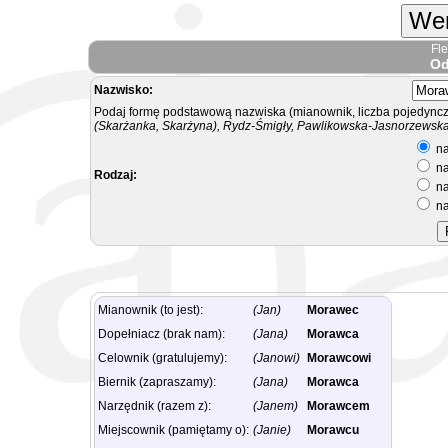
Wer
Fl
Od
Nazwisko:
Podaj formę podstawową nazwiska (mianownik, liczba pojedyncz
(Skarżanka, Skarżyna), Rydz-Śmigły, Pawlikowska-Jasnorzewska.
na
na
Rodzaj:
na
na
Mianownik (to jest):
(Jan)
Morawec
Dopełniacz (brak nam):
(Jana)
Morawca
Celownik (gratulujemy):
(Janowi)
Morawcowi
Biernik (zapraszamy):
(Jana)
Morawca
Narzędnik (razem z):
(Janem)
Morawcem
Miejscownik (pamiętamy o):
(Janie)
Morawcu