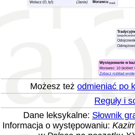
Morawcu
Wołacz (O, ty!):
(Janie)
rzad.
Tradycyjn
(współcześni
Odojcowsk
Odmężows
Występowanie w baz
Morawec: 10 (kobiet: 
Zobacz rozkład wyst
Możesz też
odmieniać po k
Reguły i 
Dane leksykalne:
Słownik gr
Informacja o występowaniu:
Kazim