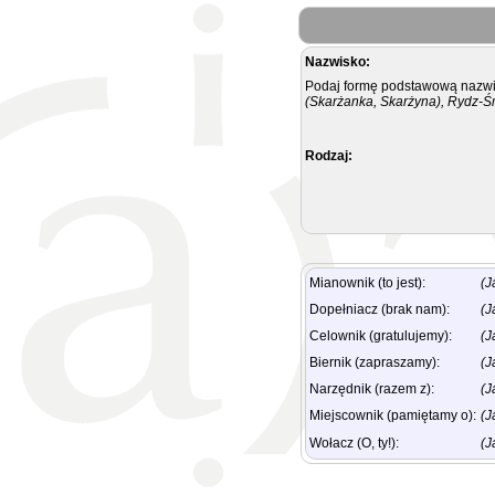
Nazwisko:
Podaj formę podstawową nazwis
(Skarżanka, Skarżyna), Rydz-Ś
Rodzaj:
Mianownik (to jest):
(J
Dopełniacz (brak nam):
(J
Celownik (gratulujemy):
(J
Biernik (zapraszamy):
(J
Narzędnik (razem z):
(J
Miejscownik (pamiętamy o):
(J
Wołacz (O, ty!):
(J