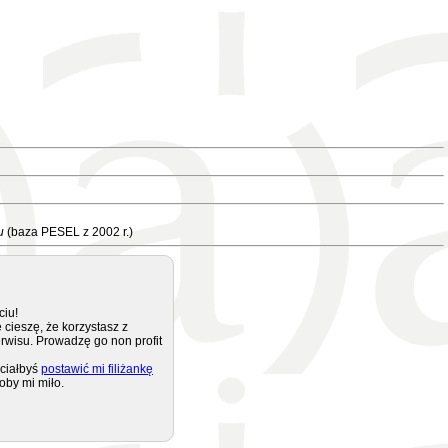
u
(baza PESEL z 2002 r.)
ciu!
 cieszę, że korzystasz z
rwisu. Prowadzę go non profit
ciałbyś
postawić mi filiżankę
oby mi miło.