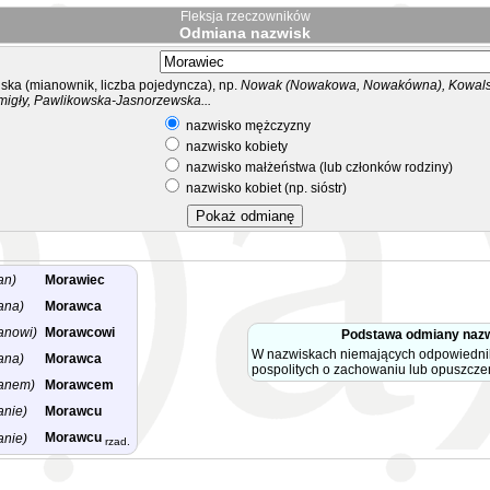
Fleksja rzeczowników
Odmiana nazwisk
ka (mianownik, liczba pojedyncza), np.
Nowak (Nowakowa, Nowakówna), Kowalsk
migły, Pawlikowska-Jasnorzewska...
nazwisko mężczyzny
nazwisko kobiety
nazwisko małżeństwa (lub członków rodziny)
nazwisko kobiet (np. sióstr)
an)
Morawiec
ana)
Morawca
anowi)
Morawcowi
Podstawa odmiany naz
W nazwiskach niemających odpowiedni
ana)
Morawca
pospolitych o zachowaniu lub opuszcz
anem)
Morawcem
anie)
Morawcu
Morawcu
anie)
rzad.