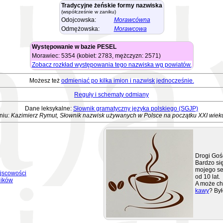
Tradycyjne żeńskie formy nazwiska
(współcześnie w zaniku)
Odojcowska:
Morawcówna
Odmężowska:
Morawcowa
Występowanie w bazie PESEL
Morawiec: 5354 (kobiet: 2783, mężczyzn: 2571)
Zobacz rozkład występowania tego nazwiska wg powiatów.
Możesz też
odmieniać po kilka imion i nazwisk jednocześnie.
Reguły i schematy odmiany
Dane leksykalne:
Słownik gramatyczny języka polskiego (SGJP)
niu:
Kazimierz Rymut, Słownik nazwisk używanych w Polsce na początku XXI wiek
Drogi Goś
Bardzo się
mojego se
jscowości
od 10 lat.
ników
A może ch
kawy
? Był