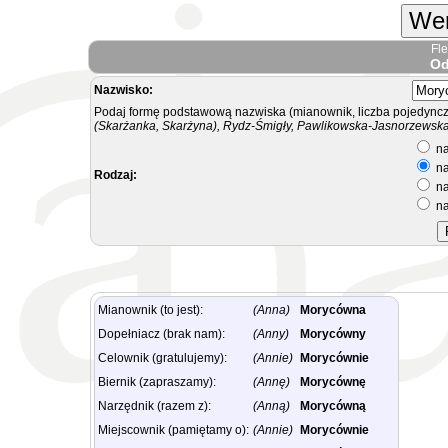
Wer
Fl
Od
Nazwisko:
Podaj formę podstawową nazwiska (mianownik, liczba pojedyncz
(Skarżanka, Skarżyna), Rydz-Śmigły, Pawlikowska-Jasnorzewska.
na
na
Rodzaj:
na
na
Mianownik (to jest):
(Anna)
Morycówna
Dopełniacz (brak nam):
(Anny)
Morycówny
Celownik (gratulujemy):
(Annie)
Morycównie
Biernik (zapraszamy):
(Annę)
Morycównę
Narzędnik (razem z):
(Anną)
Morycówną
Miejscownik (pamiętamy o):
(Annie)
Morycównie