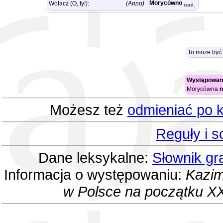
Morycówno
Wołacz (O, ty!):
(Anno)
rzad.
To może być 
Występowani
Morycówna
n
Możesz też
odmieniać po k
Reguły i 
Dane leksykalne:
Słownik gr
Informacja o występowaniu:
Kazim
w Polsce na początku XX