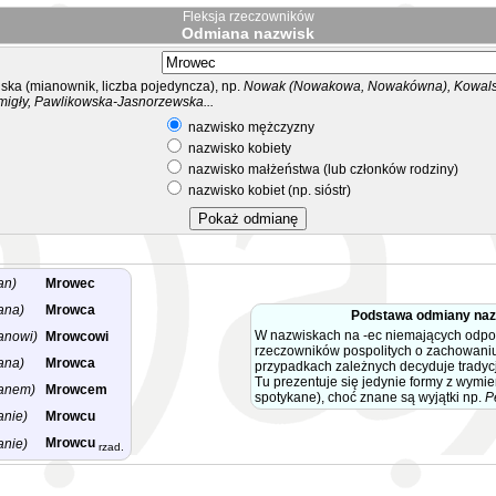
Fleksja rzeczowników
Odmiana nazwisk
ka (mianownik, liczba pojedyncza), np.
Nowak (Nowakowa, Nowakówna), Kowalsk
migły, Pawlikowska-Jasnorzewska...
nazwisko mężczyzny
nazwisko kobiety
nazwisko małżeństwa (lub członków rodziny)
nazwisko kobiet (np. sióstr)
an)
Mrowec
ana)
Mrowca
Podstawa odmiany na
W nazwiskach na -ec niemających odp
anowi)
Mrowcowi
rzeczowników pospolitych o zachowaniu
ana)
Mrowca
przypadkach zależnych decyduje tradyc
Tu prezentuje się jedynie formy z wymi
anem)
Mrowcem
spotykane), choć znane są wyjątki np.
P
anie)
Mrowcu
Mrowcu
anie)
rzad.