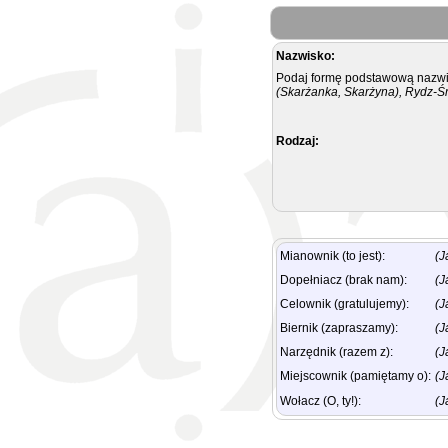
Nazwisko:
Podaj formę podstawową nazwis
(Skarżanka, Skarżyna), Rydz-Ś
Rodzaj:
Mianownik (to jest):
(J
Dopełniacz (brak nam):
(J
Celownik (gratulujemy):
(J
Biernik (zapraszamy):
(J
Narzędnik (razem z):
(J
Miejscownik (pamiętamy o):
(J
Wołacz (O, ty!):
(J