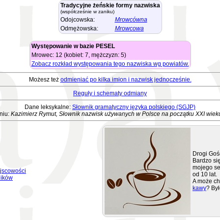
Tradycyjne żeńskie formy nazwiska
(współcześnie w zaniku)
Odojcowska:
Mrowcówna
Odmężowska:
Mrowcowa
Występowanie w bazie PESEL
Mrowec: 12 (kobiet: 7, mężczyzn: 5)
Zobacz rozkład występowania tego nazwiska wg powiatów.
Możesz też
odmieniać po kilka imion i nazwisk jednocześnie.
Reguły i schematy odmiany
Dane leksykalne:
Słownik gramatyczny języka polskiego (SGJP)
niu:
Kazimierz Rymut, Słownik nazwisk używanych w Polsce na początku XXI wiek
Drogi Goś
Bardzo się
mojego se
jscowości
od 10 lat.
ników
A może ch
kawy
? Był