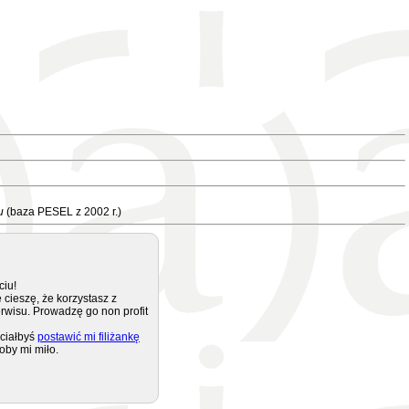
u
(baza PESEL z 2002 r.)
ciu!
 cieszę, że korzystasz z
rwisu. Prowadzę go non profit
ciałbyś
postawić mi filiżankę
oby mi miło.