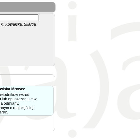
i, Kowalska, Skarga
zwiska Mrowec
owiedników wśród
 lub opuszczeniu e w
ja odmiany.
ennym e (najczęściej
erec
.