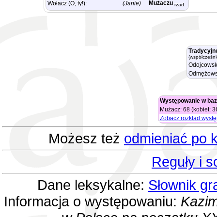
Mużaczu
Wołacz (O, ty!):
(Janie)
rzad.
Tradycyjn
(współcześni
Odojcowsk
Odmężows
Występowanie w baz
Mużacz: 68 (kobiet: 3
Zobacz rozkład wyst
Możesz też
odmieniać po k
Reguły i 
Dane leksykalne:
Słownik gr
Informacja o występowaniu:
Kazim