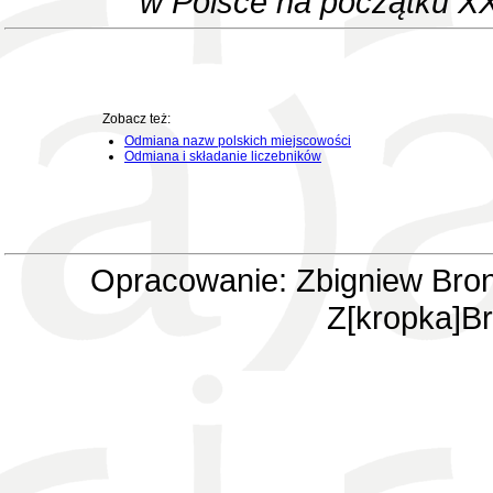
w Polsce na początku XX
Zobacz też:
Odmiana nazw polskich miejscowości
Odmiana i składanie liczebników
Opracowanie: Zbigniew Bron
Z[kropka]Br