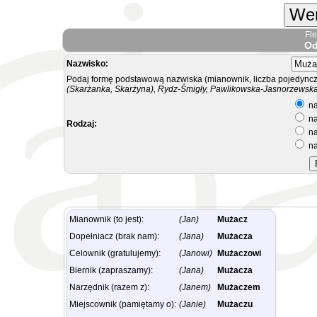
Wer
Fl
Od
Nazwisko:
Podaj formę podstawową nazwiska (mianownik, liczba pojedyncz
(Skarżanka, Skarżyna), Rydz-Śmigły, Pawlikowska-Jasnorzewska.
na
na
Rodzaj:
na
na
Mianownik (to jest):
(Jan)
Mużacz
Dopełniacz (brak nam):
(Jana)
Mużacza
Celownik (gratulujemy):
(Janowi)
Mużaczowi
Biernik (zapraszamy):
(Jana)
Mużacza
Narzędnik (razem z):
(Janem)
Mużaczem
Miejscownik (pamiętamy o):
(Janie)
Mużaczu