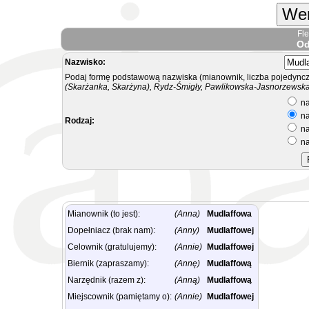
Wer
Fl
Od
Nazwisko:
Podaj formę podstawową nazwiska (mianownik, liczba pojedyncz
(Skarżanka, Skarżyna), Rydz-Śmigły, Pawlikowska-Jasnorzewska.
na
na
Rodzaj:
na
na
Mianownik (to jest):
(Anna)
Mudlaffowa
Dopełniacz (brak nam):
(Anny)
Mudlaffowej
Celownik (gratulujemy):
(Annie)
Mudlaffowej
Biernik (zapraszamy):
(Annę)
Mudlaffową
Narzędnik (razem z):
(Anną)
Mudlaffową
Miejscownik (pamiętamy o):
(Annie)
Mudlaffowej