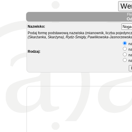
Wer
Fl
Od
Nazwisko:
Podaj formę podstawową nazwiska (mianownik, liczba pojedyncz
(Skarżanka, Skarżyna), Rydz-Śmigły, Pawlikowska-Jasnorzewska.
na
na
Rodzaj:
na
na