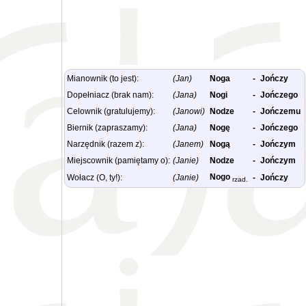
Mianownik (to jest):
(Jan)
Noga
-
Jończy
Dopełniacz (brak nam):
(Jana)
Nogi
-
Jończego
Celownik (gratulujemy):
(Janowi)
Nodze
-
Jończemu
Biernik (zapraszamy):
(Jana)
Nogę
-
Jończego
Narzędnik (razem z):
(Janem)
Nogą
-
Jończym
Miejscownik (pamiętamy o):
(Janie)
Nodze
-
Jończym
Nogo
Wołacz (O, ty!):
(Janie)
-
Jończy
rzad.