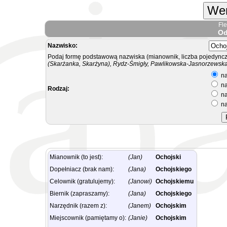
Wer
Fl
Od
Nazwisko:
Podaj formę podstawową nazwiska (mianownik, liczba pojedyncz
(Skarżanka, Skarżyna), Rydz-Śmigły, Pawlikowska-Jasnorzewska.
na
na
Rodzaj:
na
na
Mianownik (to jest):
(Jan)
Ochojski
Dopełniacz (brak nam):
(Jana)
Ochojskiego
Celownik (gratulujemy):
(Janowi)
Ochojskiemu
Biernik (zapraszamy):
(Jana)
Ochojskiego
Narzędnik (razem z):
(Janem)
Ochojskim
Miejscownik (pamiętamy o):
(Janie)
Ochojskim