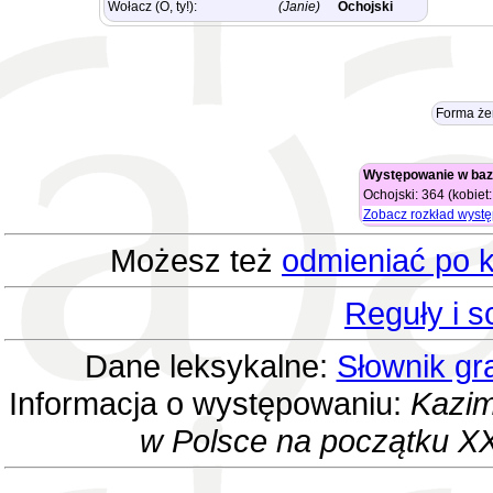
Wołacz (O, ty!):
(Janie)
Ochojski
Forma że
Występowanie w baz
Ochojski: 364 (kobiet
Zobacz rozkład wyst
Możesz też
odmieniać po k
Reguły i 
Dane leksykalne:
Słownik gr
Informacja o występowaniu:
Kazim
w Polsce na początku XX