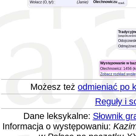
Olechnowiczu
Wołacz (O, ty!):
(Janie)
rzad.
Tradycyjn
(współcześni
Odojcowsk
Odmężows
Występowanie w baz
Olechnowicz: 1456 (k
Zobacz rozkład wyst
Możesz też
odmieniać po k
Reguły i 
Dane leksykalne:
Słownik gr
Informacja o występowaniu:
Kazim