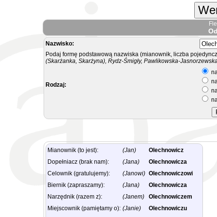
Wer
Fl
Od
Nazwisko:
Podaj formę podstawową nazwiska (mianownik, liczba pojedyncz
(Skarżanka, Skarżyna), Rydz-Śmigły, Pawlikowska-Jasnorzewska.
na
na
Rodzaj:
na
na
Mianownik (to jest):
(Jan)
Olechnowicz
Dopełniacz (brak nam):
(Jana)
Olechnowicza
Celownik (gratulujemy):
(Janowi)
Olechnowiczowi
Biernik (zapraszamy):
(Jana)
Olechnowicza
Narzędnik (razem z):
(Janem)
Olechnowiczem
Miejscownik (pamiętamy o):
(Janie)
Olechnowiczu