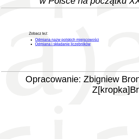
w Polsce na początku XX
Zobacz też:
Odmiana nazw polskich miejscowości
Odmiana i składanie liczebników
Opracowanie: Zbigniew Bron
Z[kropka]Br