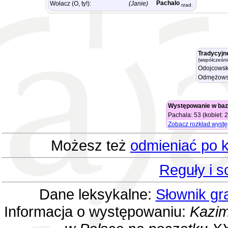
Pachalo
Wołacz (O, ty!):
(Janie)
rzad.
Tradycyjn
(współcześni
Odojcowsk
Odmężows
Występowanie w baz
Pachala: 53 (kobiet: 
Zobacz rozkład wyst
Możesz też
odmieniać po k
Reguły i 
Dane leksykalne:
Słownik gr
Informacja o występowaniu:
Kazim