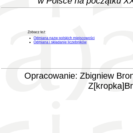
w Polsce na początku XX
Zobacz też:
Odmiana nazw polskich miejscowości
Odmiana i składanie liczebników
Opracowanie: Zbigniew Bron
Z[kropka]Br