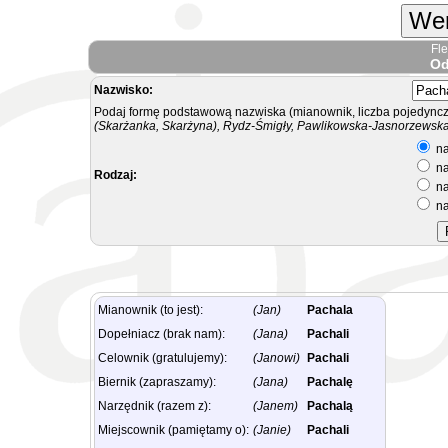
Wer
Fl
Od
Nazwisko:
Podaj formę podstawową nazwiska (mianownik, liczba pojedyncz
(Skarżanka, Skarżyna), Rydz-Śmigły, Pawlikowska-Jasnorzewska.
na
na
Rodzaj:
na
na
Mianownik (to jest):
(Jan)
Pachala
Dopełniacz (brak nam):
(Jana)
Pachali
Celownik (gratulujemy):
(Janowi)
Pachali
Biernik (zapraszamy):
(Jana)
Pachalę
Narzędnik (razem z):
(Janem)
Pachalą
Miejscownik (pamiętamy o):
(Janie)
Pachali