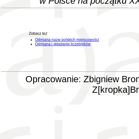
w Polsce na początku XX
Zobacz też:
Odmiana nazw polskich miejscowości
Odmiana i składanie liczebników
Opracowanie: Zbigniew Bron
Z[kropka]Br