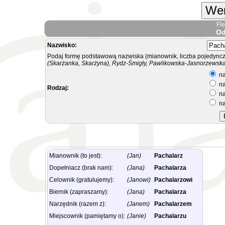
Wer
Fl
Od
Nazwisko:
Podaj formę podstawową nazwiska (mianownik, liczba pojedyncz
(Skarżanka, Skarżyna), Rydz-Śmigły, Pawlikowska-Jasnorzewska.
na
na
Rodzaj:
na
na
Mianownik (to jest):
(Jan)
Pachalarz
Dopełniacz (brak nam):
(Jana)
Pachalarza
Celownik (gratulujemy):
(Janowi)
Pachalarzowi
Biernik (zapraszamy):
(Jana)
Pachalarza
Narzędnik (razem z):
(Janem)
Pachalarzem
Miejscownik (pamiętamy o):
(Janie)
Pachalarzu