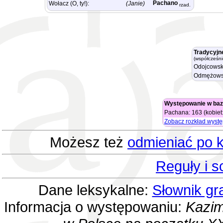
Pachano
Wołacz (O, ty!):
(Janie)
rzad.
Tradycyjn
(współcześni
Odojcowsk
Odmężows
Występowanie w baz
Pachana: 163 (kobiet:
Zobacz rozkład wyst
Możesz też
odmieniać po k
Reguły i 
Dane leksykalne:
Słownik gr
Informacja o występowaniu:
Kazim