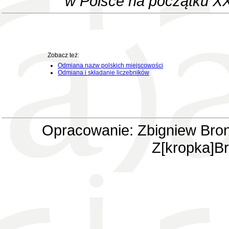
w Polsce na początku XX
Zobacz też:
Odmiana nazw polskich miejscowości
Odmiana i składanie liczebników
Opracowanie: Zbigniew Bron
Z[kropka]Br