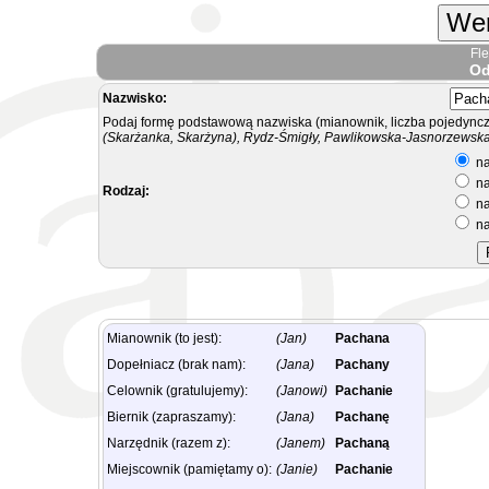
Wer
Fl
Od
Nazwisko:
Podaj formę podstawową nazwiska (mianownik, liczba pojedyncz
(Skarżanka, Skarżyna), Rydz-Śmigły, Pawlikowska-Jasnorzewska.
na
na
Rodzaj:
na
na
Mianownik (to jest):
(Jan)
Pachana
Dopełniacz (brak nam):
(Jana)
Pachany
Celownik (gratulujemy):
(Janowi)
Pachanie
Biernik (zapraszamy):
(Jana)
Pachanę
Narzędnik (razem z):
(Janem)
Pachaną
Miejscownik (pamiętamy o):
(Janie)
Pachanie