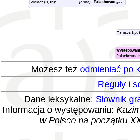
Palachówno
Wołacz (O, ty!):
(Anno)
rzad.
To może być 
Występowani
Palachówna
Możesz też
odmieniać po k
Reguły i 
Dane leksykalne:
Słownik gr
Informacja o występowaniu:
Kazim
w Polsce na początku XX