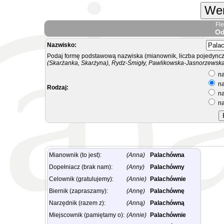
Wer
Fl
Od
Nazwisko:
Podaj formę podstawową nazwiska (mianownik, liczba pojedyncz
(Skarżanka, Skarżyna), Rydz-Śmigły, Pawlikowska-Jasnorzewska.
na
na
Rodzaj:
na
na
Mianownik (to jest):
(Anna)
Palachówna
Dopełniacz (brak nam):
(Anny)
Palachówny
Celownik (gratulujemy):
(Annie)
Palachównie
Biernik (zapraszamy):
(Annę)
Palachównę
Narzędnik (razem z):
(Anną)
Palachówną
Miejscownik (pamiętamy o):
(Annie)
Palachównie