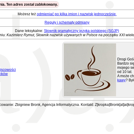
ia. Ten adres został zablokowany.
Możesz też
odmieniać po kilka imion i nazwisk jednocześnie.
Reguły i schematy odmiany
Dane leksykalne:
Słownik gramatyczny języka polskiego (SGJP)
niu:
Kazimierz Rymut, Słownik nazwisk używanych w Polsce na początku XXI wiek
Drogi Goś
Bardzo się
mojego se
jscowości
od 10 lat.
ników
A może ch
kawy
? Był
owanie: Zbigniew Bronk, Agencja Informatyczna. Kontakt: Z[kropka]Bronk[at]ai[kro