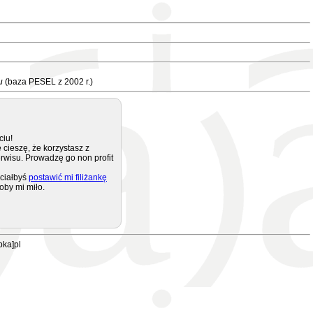
u
(baza PESEL z 2002 r.)
ciu!
 cieszę, że korzystasz z
rwisu. Prowadzę go non profit
ciałbyś
postawić mi filiżankę
oby mi miło.
pka]pl