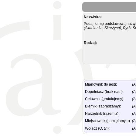
Nazwisko:
Podaj formę podstawową nazwis
(Skarżanka, Skarżyna), Rydz-Ś
Rodzaj:
Mianownik (to jest):
(A
Dopełniacz (brak nam):
(A
Celownik (gratulujemy):
(A
Biernik (zapraszamy):
(A
Narzędnik (razem z):
(A
Miejscownik (pamiętamy o):
(A
Wołacz (O, ty!):
(A