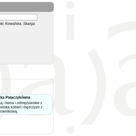
i, Kowalska, Skarga
ska Palaczykówna
ką -ówna i odmężowskie z
zwiska kobiet i mężczyzn z
zownikową.