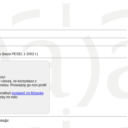
u
(baza PESEL z 2002 r.)
ciu!
 cieszę, że korzystasz z
rwisu. Prowadzę go non profit
ciałbyś
postawić mi filiżankę
oby mi miło.
pka]pl