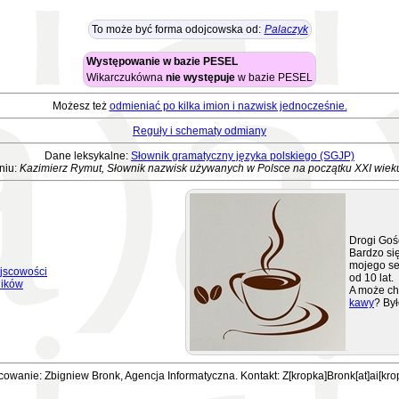
To może być forma odojcowska od:
Palaczyk
Występowanie w bazie PESEL
Wikarczukówna
nie występuje
w bazie PESEL
Możesz też
odmieniać po kilka imion i nazwisk jednocześnie.
Reguły i schematy odmiany
Dane leksykalne:
Słownik gramatyczny języka polskiego (SGJP)
niu:
Kazimierz Rymut, Słownik nazwisk używanych w Polsce na początku XXI wiek
Drogi Goś
Bardzo się
mojego se
jscowości
od 10 lat.
ników
A może ch
kawy
? Był
owanie: Zbigniew Bronk, Agencja Informatyczna. Kontakt: Z[kropka]Bronk[at]ai[kro