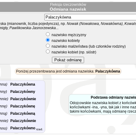
Fleksja rzeczowników
Odmiana nazwisk
ka (mianownik, liczba pojedyncza), np.
Nowak (Nowakowa, Nowakówna), Kowalsk
migły, Pawlikowska-Jasnorzewska...
nazwisko mężczyzny
nazwisko kobiety
nazwisko małżeństwa (lub członków rodziny)
nazwisko kobiet (np. sióstr)
Poniżej przezentowana jest odmiana nazwiska:
Palaczykówna
nna)
Palaczykówna
nny)
Palaczykówny
Podstawa odmiany nazwi
nnie)
Palaczykównie
Odojcowskie nazwiska kobiet z końców
nnę)
Palaczykównę
końcówkami -ina, -yna, tak jak i inne na
takimi końcówkami, mają odmianę rzec
nną)
Palaczykówną
nnie)
Palaczykównie
Palaczykówno
nno)
rzad.