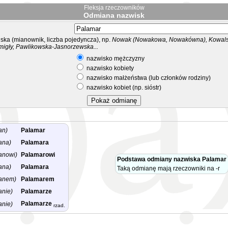
Fleksja rzeczowników
Odmiana nazwisk
ka (mianownik, liczba pojedyncza), np.
Nowak (Nowakowa, Nowakówna), Kowalsk
migły, Pawlikowska-Jasnorzewska...
nazwisko mężczyzny
nazwisko kobiety
nazwisko małżeństwa (lub członków rodziny)
nazwisko kobiet (np. sióstr)
an)
Palamar
ana)
Palamara
anowi)
Palamarowi
Podstawa odmiany nazwiska Palamar
ana)
Palamara
Taką odmianę mają rzeczowniki na -r
anem)
Palamarem
anie)
Palamarze
Palamarze
anie)
rzad.