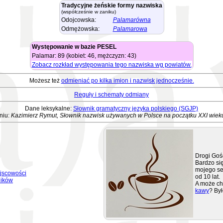
Tradycyjne żeńskie formy nazwiska
(współcześnie w zaniku)
Odojcowska:
Palamarówna
Odmężowska:
Palamarowa
Występowanie w bazie PESEL
Palamar: 89 (kobiet: 46, mężczyzn: 43)
Zobacz rozkład występowania tego nazwiska wg powiatów.
Możesz też
odmieniać po kilka imion i nazwisk jednocześnie.
Reguły i schematy odmiany
Dane leksykalne:
Słownik gramatyczny języka polskiego (SGJP)
niu:
Kazimierz Rymut, Słownik nazwisk używanych w Polsce na początku XXI wiek
Drogi Goś
Bardzo się
mojego se
jscowości
od 10 lat.
ników
A może ch
kawy
? Był