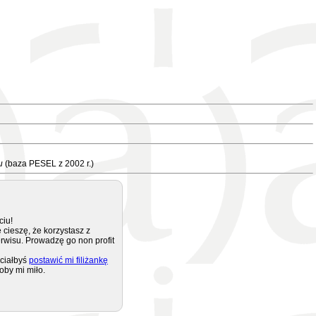
u
(baza PESEL z 2002 r.)
ciu!
 cieszę, że korzystasz z
rwisu. Prowadzę go non profit
ciałbyś
postawić mi filiżankę
oby mi miło.