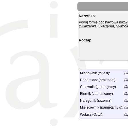
Nazwisko:
Podaj formę podstawową nazwis
(Skarżanka, Skarżyna), Rydz-Ś
Rodzaj:
Mianownik (to jest):
(J
Dopełniacz (brak nam):
(J
Celownik (gratulujemy):
(J
Biernik (zapraszamy):
(J
Narzędnik (razem z):
(J
Miejscownik (pamiętamy o):
(J
Wołacz (O, ty!):
(J