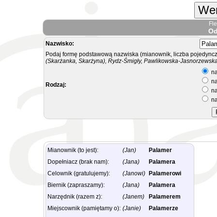
Wer
Fl
Od
Nazwisko:
Podaj formę podstawową nazwiska (mianownik, liczba pojedyncz
(Skarżanka, Skarżyna), Rydz-Śmigły, Pawlikowska-Jasnorzewska.
na
na
Rodzaj:
na
na
Mianownik (to jest):
(Jan)
Palamer
Dopełniacz (brak nam):
(Jana)
Palamera
Celownik (gratulujemy):
(Janowi)
Palamerowi
Biernik (zapraszamy):
(Jana)
Palamera
Narzędnik (razem z):
(Janem)
Palamerem
Miejscownik (pamiętamy o):
(Janie)
Palamerze