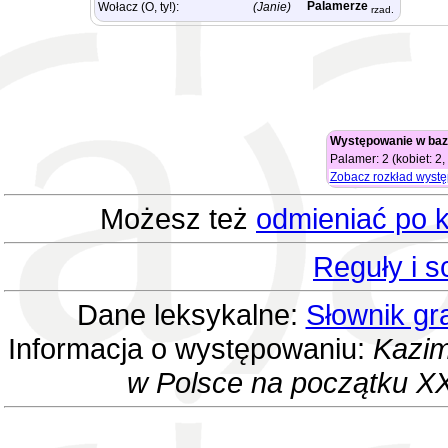
Palamerze
Wołacz (O, ty!):
(Janie)
rzad.
Występowanie w baz
Palamer: 2 (kobiet: 2
Zobacz rozkład wyst
Możesz też
odmieniać po k
Reguły i 
Dane leksykalne:
Słownik gr
Informacja o występowaniu:
Kazim
w Polsce na początku XX