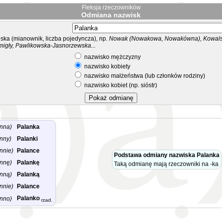
Fleksja rzeczowników
Odmiana nazwisk
ka (mianownik, liczba pojedyncza), np.
Nowak (Nowakowa, Nowakówna), Kowalsk
migły, Pawlikowska-Jasnorzewska...
nazwisko mężczyzny
nazwisko kobiety
nazwisko małżeństwa (lub członków rodziny)
nazwisko kobiet (np. sióstr)
nna)
Palanka
nny)
Palanki
nnie)
Palance
Podstawa odmiany nazwiska Palanka
nnę)
Palankę
Taką odmianę mają rzeczowniki na -ka
nną)
Palanką
nnie)
Palance
Palanko
nno)
rzad.