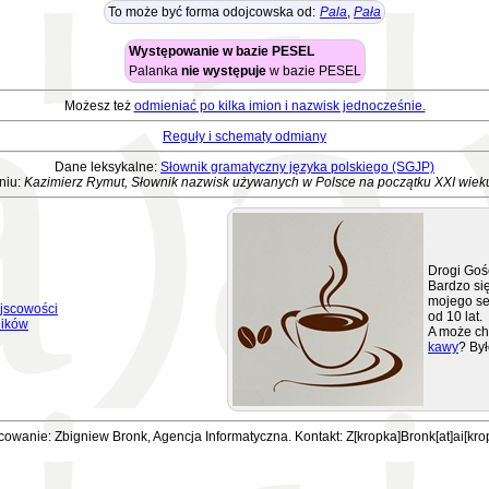
To może być forma odojcowska od:
Pala
,
Pała
Występowanie w bazie PESEL
Palanka
nie występuje
w bazie PESEL
Możesz też
odmieniać po kilka imion i nazwisk jednocześnie.
Reguły i schematy odmiany
Dane leksykalne:
Słownik gramatyczny języka polskiego (SGJP)
niu:
Kazimierz Rymut, Słownik nazwisk używanych w Polsce na początku XXI wiek
Drogi Goś
Bardzo się
mojego se
jscowości
od 10 lat.
ników
A może ch
kawy
? Był
owanie: Zbigniew Bronk, Agencja Informatyczna. Kontakt: Z[kropka]Bronk[at]ai[kro