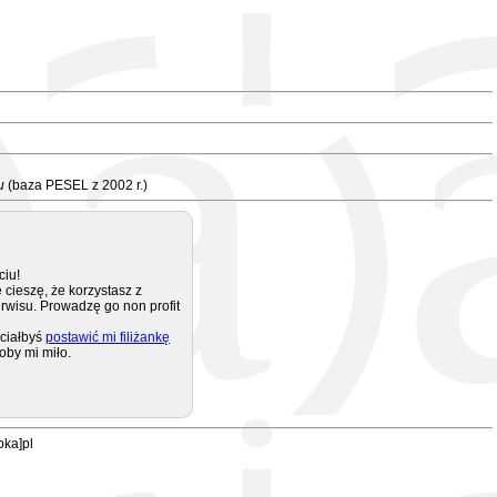
u
(baza PESEL z 2002 r.)
ciu!
 cieszę, że korzystasz z
rwisu. Prowadzę go non profit
ciałbyś
postawić mi filiżankę
oby mi miło.
pka]pl