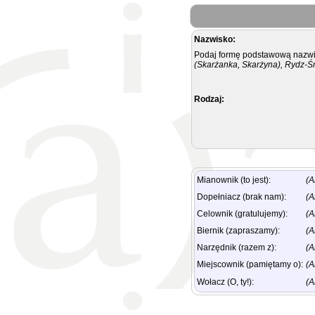
Nazwisko:
Podaj formę podstawową nazwis
(Skarżanka, Skarżyna), Rydz-Ś
Rodzaj:
Mianownik (to jest):
(A
Dopełniacz (brak nam):
(A
Celownik (gratulujemy):
(A
Biernik (zapraszamy):
(A
Narzędnik (razem z):
(A
Miejscownik (pamiętamy o):
(A
Wołacz (O, ty!):
(A