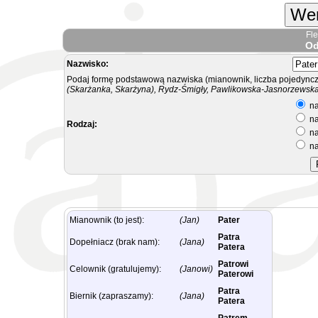
Wer
Fl
Od
Nazwisko:
Podaj formę podstawową nazwiska (mianownik, liczba pojedyncz
(Skarżanka, Skarżyna), Rydz-Śmigły, Pawlikowska-Jasnorzewska.
na
na
Rodzaj:
na
na
Mianownik (to jest):
(Jan)
Pater
Patra
Dopełniacz (brak nam):
(Jana)
Patera
Patrowi
Celownik (gratulujemy):
(Janowi)
Paterowi
Patra
Biernik (zapraszamy):
(Jana)
Patera