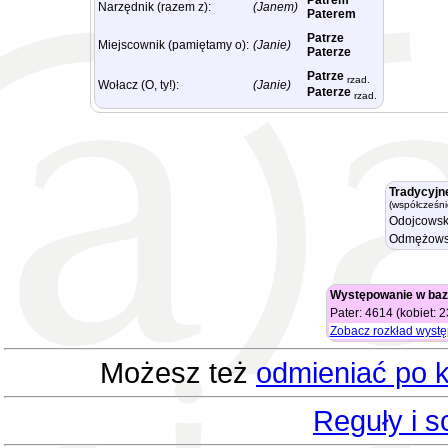
Patrem
Narzędnik (razem z):
(Janem)
Paterem
Patrze
Miejscownik (pamiętamy o):
(Janie)
Paterze
Patrze
rzad.
Wołacz (O, ty!):
(Janie)
Paterze
rzad.
Tradycyjn
(współcześni
Odojcowsk
Odmężows
Występowanie w baz
Pater: 4614 (kobiet: 
Zobacz rozkład wyst
Możesz też
odmieniać po k
Reguły i 