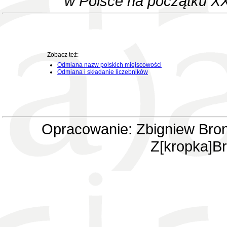
w Polsce na początku XX
Zobacz też:
Odmiana nazw polskich miejscowości
Odmiana i składanie liczebników
Opracowanie: Zbigniew Bron
Z[kropka]Br