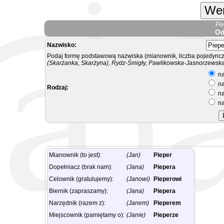
Wer
Fl
Od
Nazwisko:
Podaj formę podstawową nazwiska (mianownik, liczba pojedyncz
(Skarżanka, Skarżyna), Rydz-Śmigły, Pawlikowska-Jasnorzewska.
na
na
Rodzaj:
na
na
Mianownik (to jest):
(Jan)
Pieper
Dopełniacz (brak nam):
(Jana)
Piepera
Celownik (gratulujemy):
(Janowi)
Pieperowi
Biernik (zapraszamy):
(Jana)
Piepera
Narzędnik (razem z):
(Janem)
Pieperem
Miejscownik (pamiętamy o):
(Janie)
Pieperze