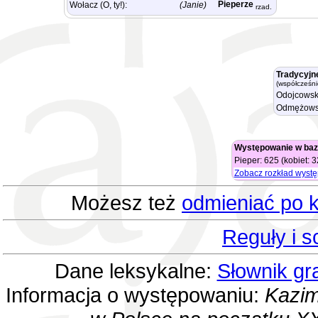
Pieperze
Wołacz (O, ty!):
(Janie)
rzad.
Tradycyjn
(współcześni
Odojcowsk
Odmężows
Występowanie w baz
Pieper: 625 (kobiet: 
Zobacz rozkład wyst
Możesz też
odmieniać po k
Reguły i 
Dane leksykalne:
Słownik gr
Informacja o występowaniu:
Kazim