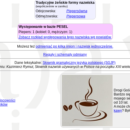
Tradycyjne żeńskie formy nazwiska
(współcześnie w zaniku)
Odojcowska:
Piepersówna
Odmężowska:
Piepersowa
Występowanie w bazie PESEL
Piepers: 1 (kobiet: 0, mężczyzn: 1)
Zobacz rozkład występowania tego nazwiska wg powiatów.
Możesz też
odmieniać po kilka imion i nazwisk jednocześnie.
Reguły i schematy odmiany
Dane leksykalne:
Słownik gramatyczny języka polskiego (SGJP)
niu:
Kazimierz Rymut, Słownik nazwisk używanych w Polsce na początku XXI wiek
Drogi Goś
Bardzo się
mojego se
jscowości
od 10 lat.
ników
A może ch
kawy
? Był