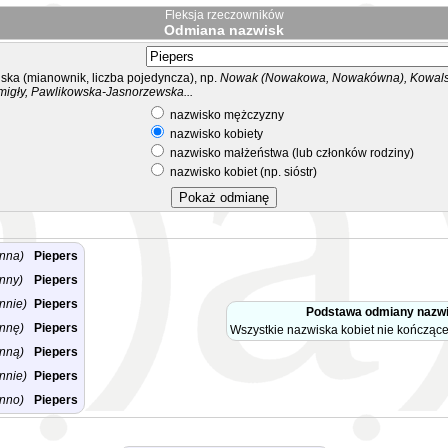
Fleksja rzeczowników
Odmiana nazwisk
ka (mianownik, liczba pojedyncza), np.
Nowak (Nowakowa, Nowakówna), Kowalsk
migły, Pawlikowska-Jasnorzewska...
nazwisko mężczyzny
nazwisko kobiety
nazwisko małżeństwa (lub członków rodziny)
nazwisko kobiet (np. sióstr)
nna)
Piepers
nny)
Piepers
nnie)
Piepers
Podstawa odmiany nazwi
nnę)
Piepers
Wszystkie nazwiska kobiet nie kończące
nną)
Piepers
nnie)
Piepers
nno)
Piepers