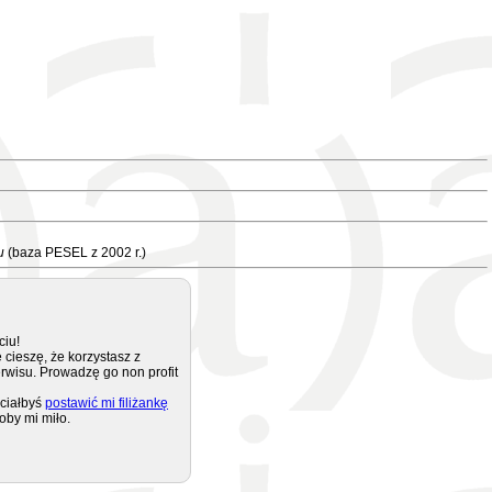
u
(baza PESEL z 2002 r.)
ciu!
 cieszę, że korzystasz z
rwisu. Prowadzę go non profit
ciałbyś
postawić mi filiżankę
oby mi miło.