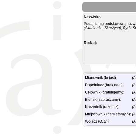
Nazwisko:
Podaj formę podstawową nazwis
(Skarżanka, Skarżyna), Rydz-Ś
Rodzaj:
Mianownik (to jest):
(A
Dopełniacz (brak nam):
(A
Celownik (gratulujemy):
(A
Biernik (zapraszamy):
(A
Narzędnik (razem z):
(A
Miejscownik (pamiętamy o):
(A
Wołacz (O, ty!):
(A