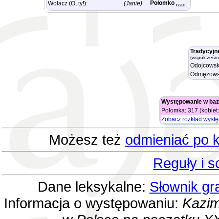
Połomko
Wołacz (O, ty!):
(Janie)
rzad.
Tradycyjn
(współcześni
Odojcowsk
Odmężows
Występowanie w baz
Połomka: 317 (kobiet
Zobacz rozkład wyst
Możesz też
odmieniać po k
Reguły i 
Dane leksykalne:
Słownik gr
Informacja o występowaniu:
Kazim