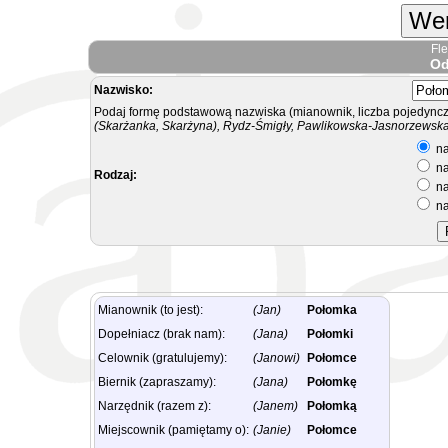
Wer
Fl
Od
Nazwisko:
Podaj formę podstawową nazwiska (mianownik, liczba pojedyncz
(Skarżanka, Skarżyna), Rydz-Śmigły, Pawlikowska-Jasnorzewska.
na
na
Rodzaj:
na
na
Mianownik (to jest):
(Jan)
Połomka
Dopełniacz (brak nam):
(Jana)
Połomki
Celownik (gratulujemy):
(Janowi)
Połomce
Biernik (zapraszamy):
(Jana)
Połomkę
Narzędnik (razem z):
(Janem)
Połomką
Miejscownik (pamiętamy o):
(Janie)
Połomce