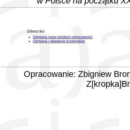
w Polsce na początku XX
Zobacz też:
Odmiana nazw polskich miejscowości
Odmiana i składanie liczebników
Opracowanie: Zbigniew Bron
Z[kropka]Br