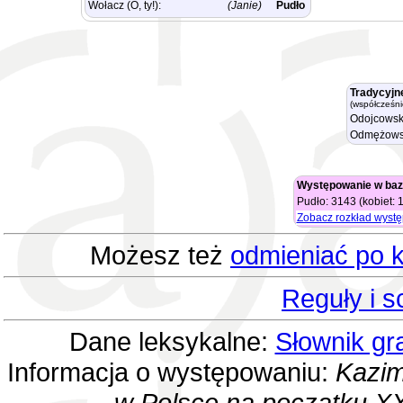
Wołacz (O, ty!):
(Janie)
Pudło
Tradycyjn
(współcześni
Odojcowsk
Odmężows
Występowanie w baz
Pudło: 3143 (kobiet:
Zobacz rozkład wyst
Możesz też
odmieniać po k
Reguły i 
Dane leksykalne:
Słownik gr
Informacja o występowaniu:
Kazim
w Polsce na początku XX