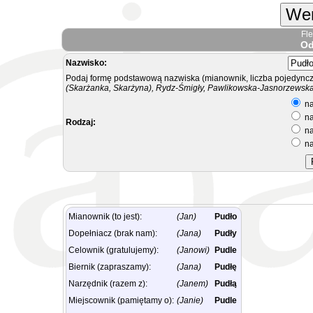
Wer
Fl
Od
Nazwisko:
Podaj formę podstawową nazwiska (mianownik, liczba pojedyncz
(Skarżanka, Skarżyna), Rydz-Śmigły, Pawlikowska-Jasnorzewska.
na
na
Rodzaj:
na
na
Mianownik (to jest):
(Jan)
Pudło
Dopełniacz (brak nam):
(Jana)
Pudły
Celownik (gratulujemy):
(Janowi)
Pudle
Biernik (zapraszamy):
(Jana)
Pudłę
Narzędnik (razem z):
(Janem)
Pudłą
Miejscownik (pamiętamy o):
(Janie)
Pudle