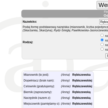
Wer
Fl
Od
Nazwisko:
Podaj formę podstawową nazwiska (mianownik, liczba pojedyncz
(Skarżanka, Skarżyna), Rydz-Śmigły, Pawlikowska-Jasnorzewska.
na
na
Rodzaj:
na
na
Mianownik (to jest):
(Anna)
Rębiszewska
Dopełniacz (brak nam):
(Anny)
Rębiszewskiej
Celownik (gratulujemy):
(Annie)
Rębiszewskiej
Biernik (zapraszamy):
(Annę)
Rębiszewską
Narzędnik (razem z):
(Anną)
Rębiszewską
Miejscownik (pamiętamy o):
(Annie)
Rębiszewskiej