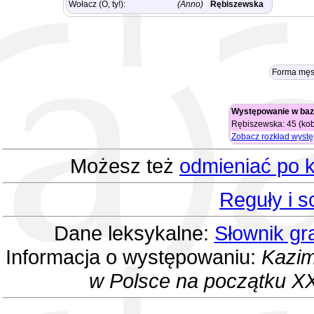
Wołacz (O, ty!):
(Anno)
Rębiszewska
Forma męs
Występowanie w baz
Rębiszewska: 45 (kobi
Zobacz rozkład wyst
Możesz też
odmieniać po k
Reguły i 
Dane leksykalne:
Słownik gr
Informacja o występowaniu:
Kazim
w Polsce na początku XX