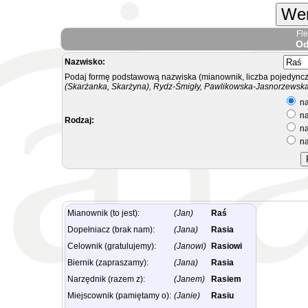
Wer
Fl
Od
Nazwisko:
Podaj formę podstawową nazwiska (mianownik, liczba pojedyncz
(Skarżanka, Skarżyna), Rydz-Śmigły, Pawlikowska-Jasnorzewska.
na
na
Rodzaj:
na
na
Mianownik (to jest):
(Jan)
Raś
Dopełniacz (brak nam):
(Jana)
Rasia
Celownik (gratulujemy):
(Janowi)
Rasiowi
Biernik (zapraszamy):
(Jana)
Rasia
Narzędnik (razem z):
(Janem)
Rasiem
Miejscownik (pamiętamy o):
(Janie)
Rasiu