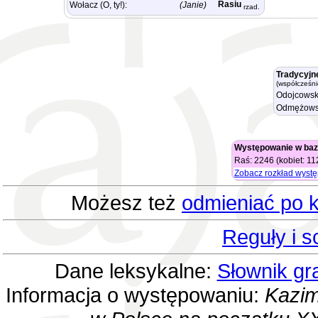
Rasiu
Wołacz (O, ty!):
(Janie)
rzad.
Tradycyjn
(współcześni
Odojcowsk
Odmężows
Występowanie w baz
Raś: 2246 (kobiet: 1
Zobacz rozkład wyst
Możesz też
odmieniać po k
Reguły i 
Dane leksykalne:
Słownik gr
Informacja o występowaniu:
Kazim