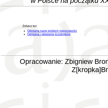
w Polsce na początku XX
Zobacz też:
Odmiana nazw polskich miejscowości
Odmiana i składanie liczebników
Opracowanie: Zbigniew Bron
Z[kropka]Br