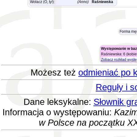
Wołacz (O, ty!):
(Anno)
Raśniewska
Forma męs
Występowanie w baz
Raśniewska: 6 (kobiet
Zobacz rozkład wyst
Możesz też
odmieniać po k
Reguły i 
Dane leksykalne:
Słownik gr
Informacja o występowaniu:
Kazim
w Polsce na początku XX