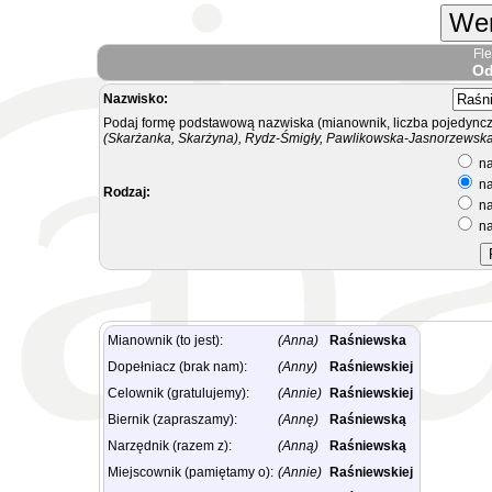
Wer
Fl
Od
Nazwisko:
Podaj formę podstawową nazwiska (mianownik, liczba pojedyncz
(Skarżanka, Skarżyna), Rydz-Śmigły, Pawlikowska-Jasnorzewska.
na
na
Rodzaj:
na
na
Mianownik (to jest):
(Anna)
Raśniewska
Dopełniacz (brak nam):
(Anny)
Raśniewskiej
Celownik (gratulujemy):
(Annie)
Raśniewskiej
Biernik (zapraszamy):
(Annę)
Raśniewską
Narzędnik (razem z):
(Anną)
Raśniewską
Miejscownik (pamiętamy o):
(Annie)
Raśniewskiej