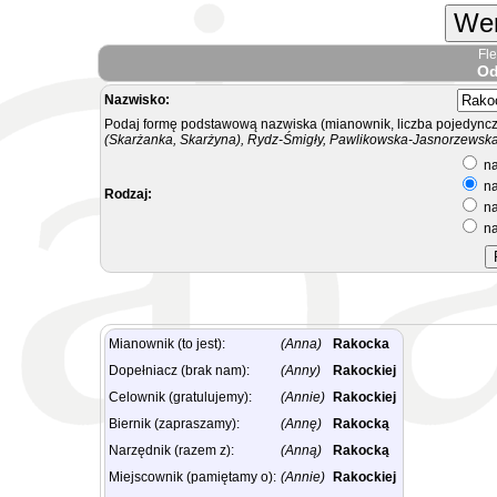
Wer
Fl
Od
Nazwisko:
Podaj formę podstawową nazwiska (mianownik, liczba pojedyncz
(Skarżanka, Skarżyna), Rydz-Śmigły, Pawlikowska-Jasnorzewska.
na
na
Rodzaj:
na
na
Mianownik (to jest):
(Anna)
Rakocka
Dopełniacz (brak nam):
(Anny)
Rakockiej
Celownik (gratulujemy):
(Annie)
Rakockiej
Biernik (zapraszamy):
(Annę)
Rakocką
Narzędnik (razem z):
(Anną)
Rakocką
Miejscownik (pamiętamy o):
(Annie)
Rakockiej