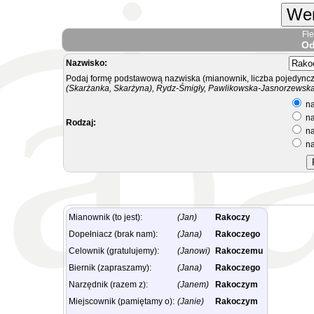
Wer
Fl
Od
Nazwisko:
Podaj formę podstawową nazwiska (mianownik, liczba pojedyncz
(Skarżanka, Skarżyna), Rydz-Śmigły, Pawlikowska-Jasnorzewska.
na
na
Rodzaj:
na
na
Mianownik (to jest):
(Jan)
Rakoczy
Dopełniacz (brak nam):
(Jana)
Rakoczego
Celownik (gratulujemy):
(Janowi)
Rakoczemu
Biernik (zapraszamy):
(Jana)
Rakoczego
Narzędnik (razem z):
(Janem)
Rakoczym
Miejscownik (pamiętamy o):
(Janie)
Rakoczym