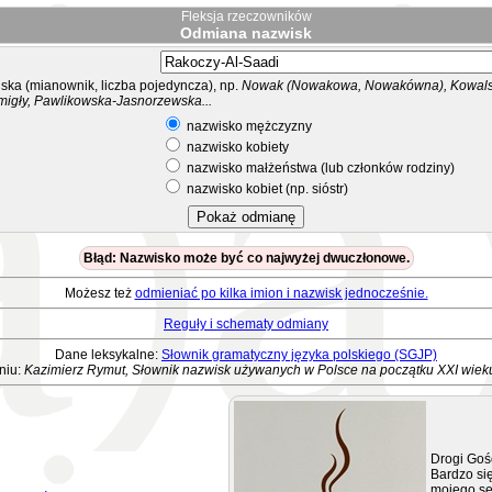
Fleksja rzeczowników
Odmiana nazwisk
ka (mianownik, liczba pojedyncza), np.
Nowak (Nowakowa, Nowakówna), Kowalsk
migły, Pawlikowska-Jasnorzewska...
nazwisko mężczyzny
nazwisko kobiety
nazwisko małżeństwa (lub członków rodziny)
nazwisko kobiet (np. sióstr)
Błąd: Nazwisko może być co najwyżej dwuczłonowe.
Możesz też
odmieniać po kilka imion i nazwisk jednocześnie.
Reguły i schematy odmiany
Dane leksykalne:
Słownik gramatyczny języka polskiego (SGJP)
niu:
Kazimierz Rymut, Słownik nazwisk używanych w Polsce na początku XXI wiek
Drogi Goś
Bardzo się
mojego se