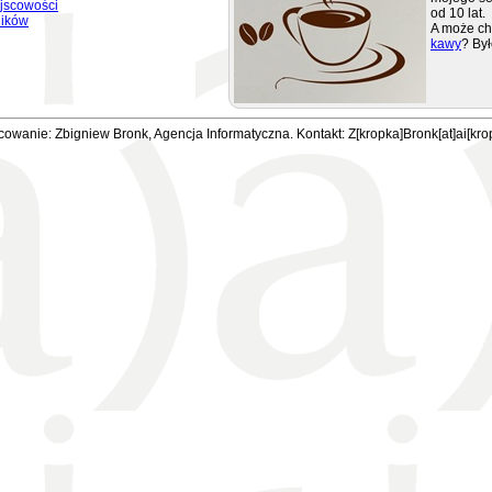
jscowości
od 10 lat.
ników
A może ch
kawy
? Był
owanie: Zbigniew Bronk, Agencja Informatyczna. Kontakt: Z[kropka]Bronk[at]ai[kro