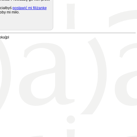
ciałbyś
postawić mi filiżankę
oby mi miło.
pka]pl