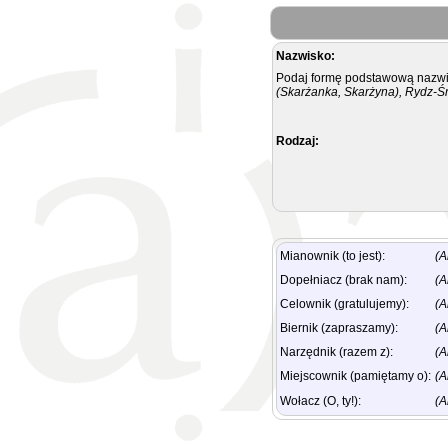
Nazwisko:
Podaj formę podstawową nazwis
(Skarżanka, Skarżyna), Rydz-Ś
Rodzaj:
Mianownik (to jest):
(A
Dopełniacz (brak nam):
(A
Celownik (gratulujemy):
(A
Biernik (zapraszamy):
(A
Narzędnik (razem z):
(A
Miejscownik (pamiętamy o):
(A
Wołacz (O, ty!):
(A