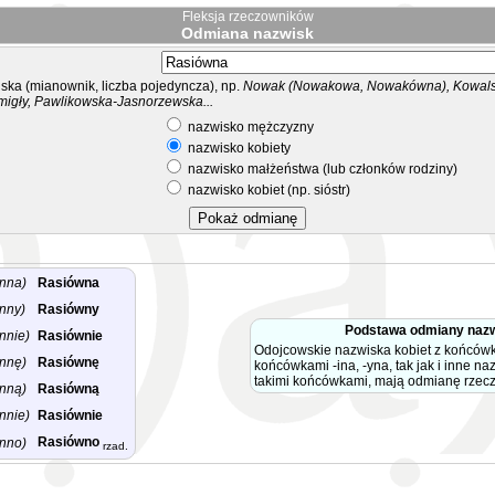
Fleksja rzeczowników
Odmiana nazwisk
ka (mianownik, liczba pojedyncza), np.
Nowak (Nowakowa, Nowakówna), Kowalsk
migły, Pawlikowska-Jasnorzewska...
nazwisko mężczyzny
nazwisko kobiety
nazwisko małżeństwa (lub członków rodziny)
nazwisko kobiet (np. sióstr)
nna)
Rasiówna
nny)
Rasiówny
Podstawa odmiany naz
nnie)
Rasiównie
Odojcowskie nazwiska kobiet z końców
nnę)
Rasiównę
końcówkami -ina, -yna, tak jak i inne na
takimi końcówkami, mają odmianę rzec
nną)
Rasiówną
nnie)
Rasiównie
Rasiówno
nno)
rzad.