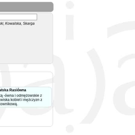
i, Kowalska, Skarga
wiska Rasiówna
ką -ówna i odmężowskie z
zwiska kobiet i mężczyzn z
zownikową.