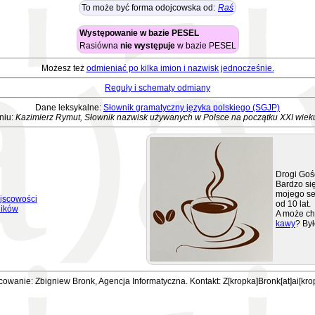
To może być forma odojcowska od:
Raś
Występowanie w bazie PESEL
Rasiówna
nie występuje
w bazie PESEL
Możesz też
odmieniać po kilka imion i nazwisk jednocześnie.
Reguły i schematy odmiany
Dane leksykalne:
Słownik gramatyczny języka polskiego (SGJP)
niu:
Kazimierz Rymut, Słownik nazwisk używanych w Polsce na początku XXI wiek
Drogi Goś
Bardzo się
mojego se
jscowości
od 10 lat.
ników
A może ch
kawy
? Był
owanie: Zbigniew Bronk, Agencja Informatyczna. Kontakt: Z[kropka]Bronk[at]ai[kro