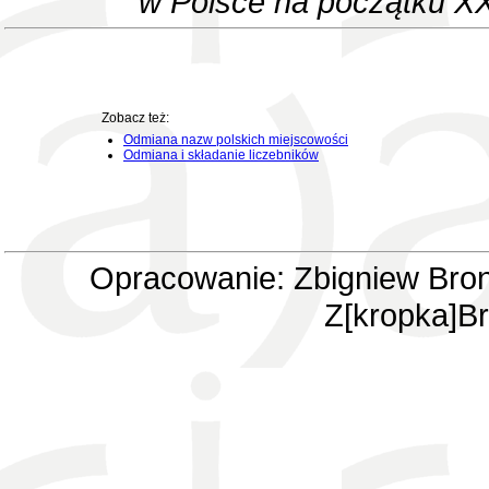
w Polsce na początku XX
Zobacz też:
Odmiana nazw polskich miejscowości
Odmiana i składanie liczebników
Opracowanie: Zbigniew Bron
Z[kropka]Br