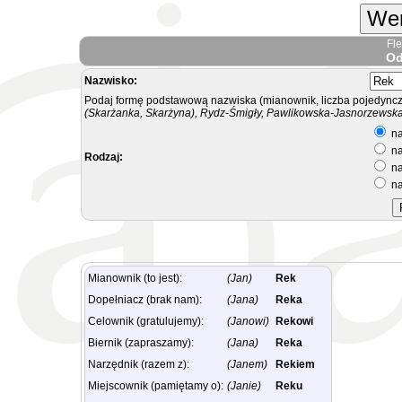
Wer
Fl
Od
Nazwisko:
Podaj formę podstawową nazwiska (mianownik, liczba pojedyncz
(Skarżanka, Skarżyna), Rydz-Śmigły, Pawlikowska-Jasnorzewska.
na
na
Rodzaj:
na
na
Mianownik (to jest):
(Jan)
Rek
Dopełniacz (brak nam):
(Jana)
Reka
Celownik (gratulujemy):
(Janowi)
Rekowi
Biernik (zapraszamy):
(Jana)
Reka
Narzędnik (razem z):
(Janem)
Rekiem
Miejscownik (pamiętamy o):
(Janie)
Reku