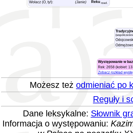
Reku
Wołacz (O, ty!):
(Janie)
rzad.
Tradycyjn
(współcześni
Odojcowsk
Odmężows
Występowanie w baz
Rek: 2658 (kobiet: 1
Zobacz rozkład wyst
Możesz też
odmieniać po k
Reguły i 
Dane leksykalne:
Słownik gr
Informacja o występowaniu:
Kazim