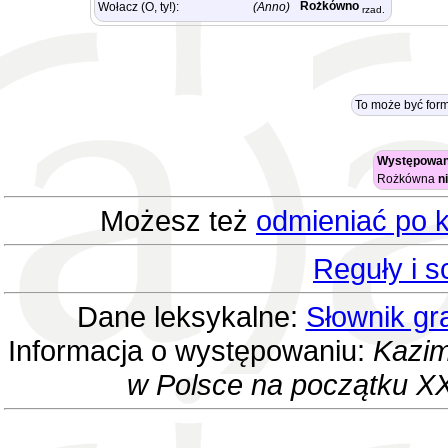
Rożkówno
Wołacz (O, ty!):
(Anno)
rzad.
To może być for
Występowan
Rożkówna
n
Możesz też
odmieniać po k
Reguły i 
Dane leksykalne:
Słownik gr
Informacja o występowaniu:
Kazim
w Polsce na początku XX