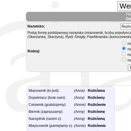
Wer
Fl
Od
Nazwisko:
Podaj formę podstawową nazwiska (mianownik, liczba pojedyncz
(Skarżanka, Skarżyna), Rydz-Śmigły, Pawlikowska-Jasnorzewska.
na
na
Rodzaj:
na
na
Mianownik (to jest):
(Anna)
Rożkówna
Dopełniacz (brak nam):
(Anny)
Rożkówny
Celownik (gratulujemy):
(Annie)
Rożkównie
Biernik (zapraszamy):
(Annę)
Rożkównę
Narzędnik (razem z):
(Anną)
Rożkówną
Miejscownik (pamiętamy o):
(Annie)
Rożkównie