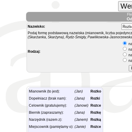
Wer
Fl
Od
Nazwisko:
Podaj formę podstawową nazwiska (mianownik, liczba pojedyncz
(Skarżanka, Skarżyna), Rydz-Śmigły, Pawlikowska-Jasnorzewska.
na
na
Rodzaj:
na
na
Mianownik (to jest):
(Jan)
Rożko
Dopełniacz (brak nam):
(Jana)
Rożki
Celownik (gratulujemy):
(Janowi)
Rożce
Biernik (zapraszamy):
(Jana)
Rożkę
Narzędnik (razem z):
(Janem)
Rożką
Miejscownik (pamiętamy o):
(Janie)
Rożce