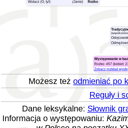
Wołacz (O, ty!):
(Janie)
Rożko
Tradycyjn
(współcześni
Odojcowsk
Odmężows
Występowanie w baz
Rożko: 457 (kobiet: 2
Zobacz rozkład wyst
Możesz też
odmieniać po k
Reguły i 
Dane leksykalne:
Słownik gr
Informacja o występowaniu:
Kazim
w Polsce na początku XX