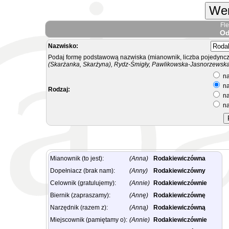
Wer
Fl
Od
Nazwisko:
Podaj formę podstawową nazwiska (mianownik, liczba pojedyncz
(Skarżanka, Skarżyna), Rydz-Śmigły, Pawlikowska-Jasnorzewska.
na
na
Rodzaj:
na
na
Mianownik (to jest):
(Anna)
Rodakiewiczówna
Dopełniacz (brak nam):
(Anny)
Rodakiewiczówny
Celownik (gratulujemy):
(Annie)
Rodakiewiczównie
Biernik (zapraszamy):
(Annę)
Rodakiewiczównę
Narzędnik (razem z):
(Anną)
Rodakiewiczówną
Miejscownik (pamiętamy o):
(Annie)
Rodakiewiczównie