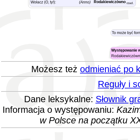
Rodakiewiczówno
Wołacz (O, ty!):
(Anno)
rzad.
To może być for
Występowanie w
Rodakiewiczów
Możesz też
odmieniać po k
Reguły i 
Dane leksykalne:
Słownik gr
Informacja o występowaniu:
Kazim
w Polsce na początku XX