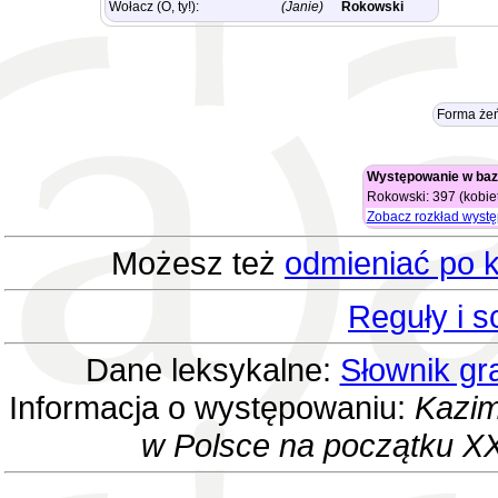
Wołacz (O, ty!):
(Janie)
Rokowski
Forma żeń
Występowanie w baz
Rokowski: 397 (kobiet
Zobacz rozkład wyst
Możesz też
odmieniać po k
Reguły i 
Dane leksykalne:
Słownik gr
Informacja o występowaniu:
Kazim
w Polsce na początku XX