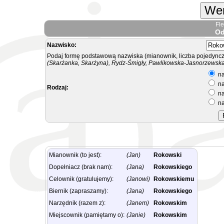
Wer
Fl
Od
Nazwisko:
Podaj formę podstawową nazwiska (mianownik, liczba pojedyncz
(Skarżanka, Skarżyna), Rydz-Śmigły, Pawlikowska-Jasnorzewska.
na
na
Rodzaj:
na
na
Mianownik (to jest):
(Jan)
Rokowski
Dopełniacz (brak nam):
(Jana)
Rokowskiego
Celownik (gratulujemy):
(Janowi)
Rokowskiemu
Biernik (zapraszamy):
(Jana)
Rokowskiego
Narzędnik (razem z):
(Janem)
Rokowskim
Miejscownik (pamiętamy o):
(Janie)
Rokowskim