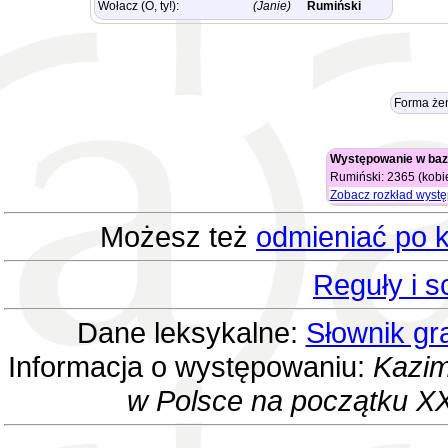
Wołacz (O, ty!):
(Janie)
Rumiński
Forma że
Występowanie w baz
Rumiński: 2365 (kobie
Zobacz rozkład wyst
Możesz też
odmieniać po k
Reguły i 
Dane leksykalne:
Słownik gr
Informacja o występowaniu:
Kazim
w Polsce na początku XX