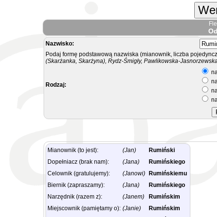
Wer
Fl
Od
Nazwisko:
Podaj formę podstawową nazwiska (mianownik, liczba pojedyncz
(Skarżanka, Skarżyna), Rydz-Śmigły, Pawlikowska-Jasnorzewska.
na
na
Rodzaj:
na
na
Mianownik (to jest):
(Jan)
Rumiński
Dopełniacz (brak nam):
(Jana)
Rumińskiego
Celownik (gratulujemy):
(Janowi)
Rumińskiemu
Biernik (zapraszamy):
(Jana)
Rumińskiego
Narzędnik (razem z):
(Janem)
Rumińskim
Miejscownik (pamiętamy o):
(Janie)
Rumińskim