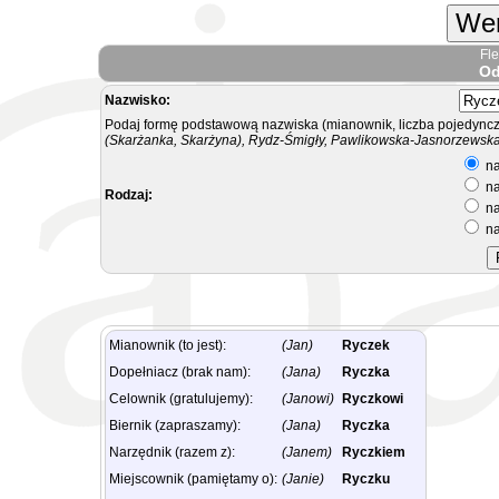
Wer
Fl
Od
Nazwisko:
Podaj formę podstawową nazwiska (mianownik, liczba pojedyncz
(Skarżanka, Skarżyna), Rydz-Śmigły, Pawlikowska-Jasnorzewska.
na
na
Rodzaj:
na
na
Mianownik (to jest):
(Jan)
Ryczek
Dopełniacz (brak nam):
(Jana)
Ryczka
Celownik (gratulujemy):
(Janowi)
Ryczkowi
Biernik (zapraszamy):
(Jana)
Ryczka
Narzędnik (razem z):
(Janem)
Ryczkiem
Miejscownik (pamiętamy o):
(Janie)
Ryczku