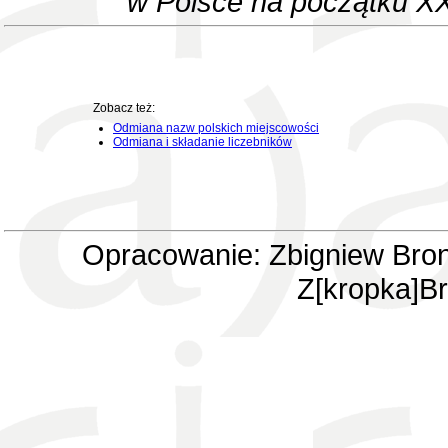
w Polsce na początku XX
Zobacz też:
Odmiana nazw polskich miejscowości
Odmiana i składanie liczebników
Opracowanie: Zbigniew Bron
Z[kropka]Br