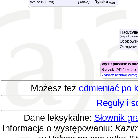
Ryczku
Wołacz (O, ty!):
(Janie)
rzad.
Tradycyjn
(współcześni
Odojcowsk
Odmężows
Występowanie w baz
Ryczek: 2414 (kobiet
Zobacz rozkład wyst
Możesz też
odmieniać po k
Reguły i 
Dane leksykalne:
Słownik gr
Informacja o występowaniu:
Kazim