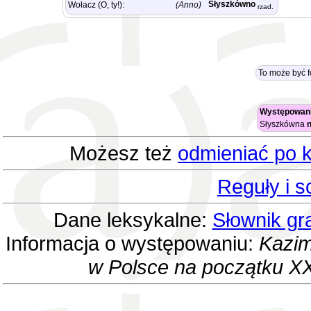
Słyszkówno
Wołacz (O, ty!):
(Anno)
rzad.
To może być 
Występowani
Słyszkówna
n
Możesz też
odmieniać po k
Reguły i 
Dane leksykalne:
Słownik gr
Informacja o występowaniu:
Kazim
w Polsce na początku XX