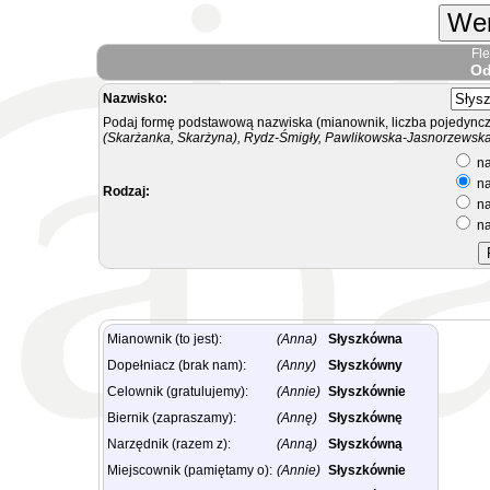
Wer
Fl
Od
Nazwisko:
Podaj formę podstawową nazwiska (mianownik, liczba pojedyncz
(Skarżanka, Skarżyna), Rydz-Śmigły, Pawlikowska-Jasnorzewska.
na
na
Rodzaj:
na
na
Mianownik (to jest):
(Anna)
Słyszkówna
Dopełniacz (brak nam):
(Anny)
Słyszkówny
Celownik (gratulujemy):
(Annie)
Słyszkównie
Biernik (zapraszamy):
(Annę)
Słyszkównę
Narzędnik (razem z):
(Anną)
Słyszkówną
Miejscownik (pamiętamy o):
(Annie)
Słyszkównie