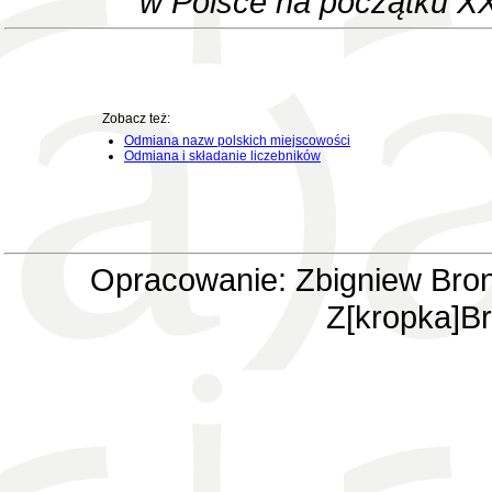
w Polsce na początku XX
Zobacz też:
Odmiana nazw polskich miejscowości
Odmiana i składanie liczebników
Opracowanie: Zbigniew Bron
Z[kropka]Br