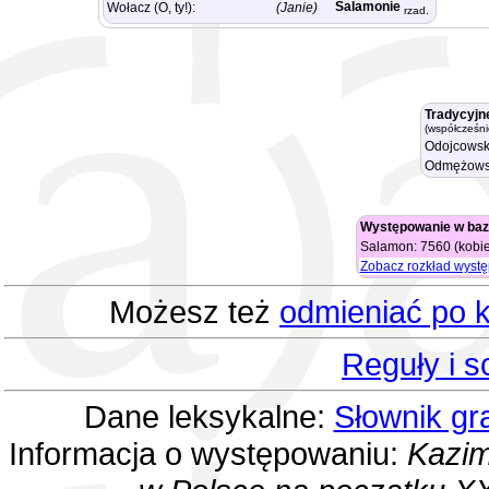
Salamonie
Wołacz (O, ty!):
(Janie)
rzad.
Tradycyjn
(współcześni
Odojcowsk
Odmężows
Występowanie w baz
Salamon: 7560 (kobie
Zobacz rozkład wyst
Możesz też
odmieniać po k
Reguły i 
Dane leksykalne:
Słownik gr
Informacja o występowaniu:
Kazim