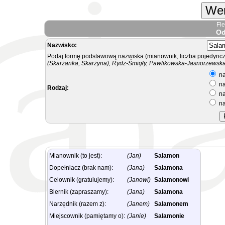
Wer
Fl
Od
Nazwisko:
Podaj formę podstawową nazwiska (mianownik, liczba pojedyncz
(Skarżanka, Skarżyna), Rydz-Śmigły, Pawlikowska-Jasnorzewska.
na
na
Rodzaj:
na
na
Mianownik (to jest):
(Jan)
Salamon
Dopełniacz (brak nam):
(Jana)
Salamona
Celownik (gratulujemy):
(Janowi)
Salamonowi
Biernik (zapraszamy):
(Jana)
Salamona
Narzędnik (razem z):
(Janem)
Salamonem
Miejscownik (pamiętamy o):
(Janie)
Salamonie