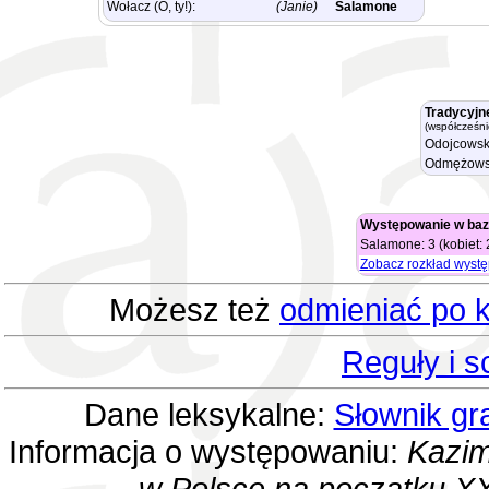
Wołacz (O, ty!):
(Janie)
Salamone
Tradycyjn
(współcześni
Odojcowsk
Odmężows
Występowanie w baz
Salamone: 3 (kobiet: 
Zobacz rozkład wyst
Możesz też
odmieniać po k
Reguły i 
Dane leksykalne:
Słownik gr
Informacja o występowaniu:
Kazim
w Polsce na początku XX