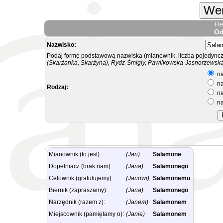
Wer
Fl
Od
Nazwisko:
Podaj formę podstawową nazwiska (mianownik, liczba pojedyncz
(Skarżanka, Skarżyna), Rydz-Śmigły, Pawlikowska-Jasnorzewska.
na
na
Rodzaj:
na
na
Mianownik (to jest):
(Jan)
Salamone
Dopełniacz (brak nam):
(Jana)
Salamonego
Celownik (gratulujemy):
(Janowi)
Salamonemu
Biernik (zapraszamy):
(Jana)
Salamonego
Narzędnik (razem z):
(Janem)
Salamonem
Miejscownik (pamiętamy o):
(Janie)
Salamonem