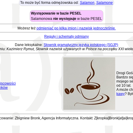
To może być forma odmężowska od:
Salamon
,
Salamone
Występowanie w bazie PESEL
Salamonowa
nie występuje
w bazie PESEL
Możesz też
odmieniać po kilka imion i nazwisk jednocześnie.
Reguły i schematy odmiany
Dane leksykalne:
Słownik gramatyczny języka polskiego (SGJP)
niu:
Kazimierz Rymut, Słownik nazwisk używanych w Polsce na początku XXI wiek
Drogi Goś
Bardzo się
mojego se
jscowości
od 10 lat.
ników
A może ch
kawy
? Był
owanie: Zbigniew Bronk, Agencja Informatyczna. Kontakt: Z[kropka]Bronk[at]ai[kro