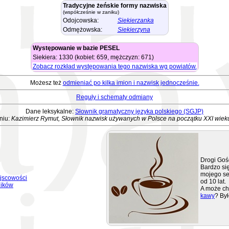
Tradycyjne żeńskie formy nazwiska
(współcześnie w zaniku)
Odojcowska:
Siekierzanka
Odmężowska:
Siekierzyna
Występowanie w bazie PESEL
Siekiera: 1330 (kobiet: 659, mężczyzn: 671)
Zobacz rozkład występowania tego nazwiska wg powiatów.
Możesz też
odmieniać po kilka imion i nazwisk jednocześnie.
Reguły i schematy odmiany
Dane leksykalne:
Słownik gramatyczny języka polskiego (SGJP)
niu:
Kazimierz Rymut, Słownik nazwisk używanych w Polsce na początku XXI wiek
Drogi Goś
Bardzo się
mojego se
jscowości
od 10 lat.
ników
A może ch
kawy
? Był