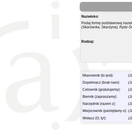
Nazwisko:
Podaj formę podstawową nazwis
(Skarżanka, Skarżyna), Rydz-Ś
Rodzaj:
Mianownik (to jest):
(J
Dopełniacz (brak nam):
(J
Celownik (gratulujemy):
(J
Biernik (zapraszamy):
(J
Narzędnik (razem z):
(J
Miejscownik (pamiętamy o):
(J
Wołacz (O, ty!):
(J