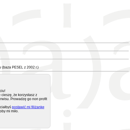
u
(baza PESEL z 2002 r.)
ciu!
 cieszę, że korzystasz z
rwisu. Prowadzę go non profit
ciałbyś
postawić mi filiżankę
oby mi miło.