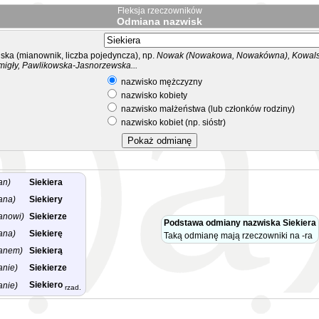
Fleksja rzeczowników
Odmiana nazwisk
ka (mianownik, liczba pojedyncza), np.
Nowak (Nowakowa, Nowakówna), Kowalsk
migły, Pawlikowska-Jasnorzewska...
nazwisko mężczyzny
nazwisko kobiety
nazwisko małżeństwa (lub członków rodziny)
nazwisko kobiet (np. sióstr)
an)
Siekiera
ana)
Siekiery
anowi)
Siekierze
Podstawa odmiany nazwiska Siekiera
ana)
Siekierę
Taką odmianę mają rzeczowniki na -ra
anem)
Siekierą
anie)
Siekierze
Siekiero
anie)
rzad.