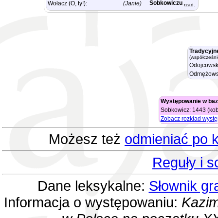
Sobkowiczu
Wołacz (O, ty!):
(Janie)
rzad.
Tradycyjn
(współcześni
Odojcowsk
Odmężows
Występowanie w baz
Sobkowicz: 1443 (kob
Zobacz rozkład wyst
Możesz też
odmieniać po k
Reguły i 
Dane leksykalne:
Słownik gr
Informacja o występowaniu:
Kazim