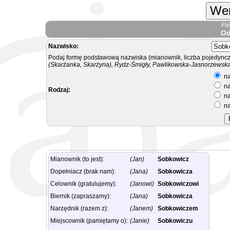
Wer
Fl
Od
Nazwisko:
Podaj formę podstawową nazwiska (mianownik, liczba pojedyncz
(Skarżanka, Skarżyna), Rydz-Śmigły, Pawlikowska-Jasnorzewska.
na
na
Rodzaj:
na
na
Mianownik (to jest):
(Jan)
Sobkowicz
Dopełniacz (brak nam):
(Jana)
Sobkowicza
Celownik (gratulujemy):
(Janowi)
Sobkowiczowi
Biernik (zapraszamy):
(Jana)
Sobkowicza
Narzędnik (razem z):
(Janem)
Sobkowiczem
Miejscownik (pamiętamy o):
(Janie)
Sobkowiczu