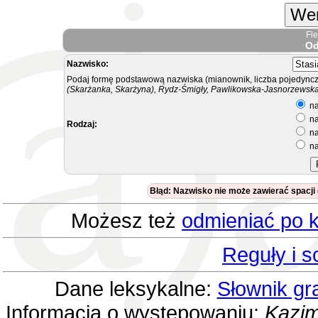
Wer
Fl
Od
Nazwisko:
Podaj formę podstawową nazwiska (mianownik, liczba pojedyncz
(Skarżanka, Skarżyna), Rydz-Śmigły, Pawlikowska-Jasnorzewska.
na
na
Rodzaj:
na
na
Błąd: Nazwisko nie może zawierać spacji
Możesz też
odmieniać po k
Reguły i 
Dane leksykalne:
Słownik gr
Informacja o występowaniu:
Kazim