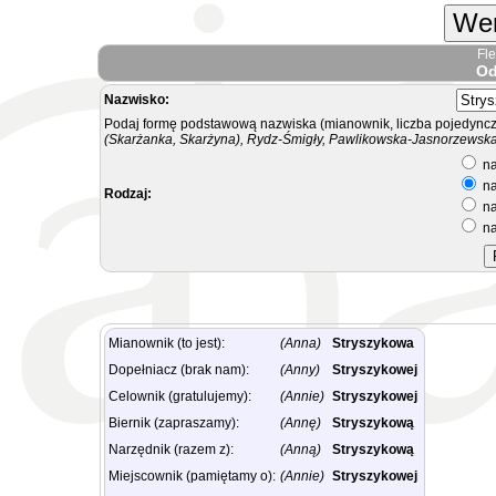
Wer
Fl
Od
Nazwisko:
Podaj formę podstawową nazwiska (mianownik, liczba pojedyncz
(Skarżanka, Skarżyna), Rydz-Śmigły, Pawlikowska-Jasnorzewska.
na
na
Rodzaj:
na
na
Mianownik (to jest):
(Anna)
Stryszykowa
Dopełniacz (brak nam):
(Anny)
Stryszykowej
Celownik (gratulujemy):
(Annie)
Stryszykowej
Biernik (zapraszamy):
(Annę)
Stryszykową
Narzędnik (razem z):
(Anną)
Stryszykową
Miejscownik (pamiętamy o):
(Annie)
Stryszykowej