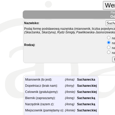
Wer
Fl
Od
Nazwisko:
Podaj formę podstawową nazwiska (mianownik, liczba pojedyncz
(Skarżanka, Skarżyna), Rydz-Śmigły, Pawlikowska-Jasnorzewska.
na
na
Rodzaj:
na
na
Mianownik (to jest):
(Anna)
Suchanecka
Dopełniacz (brak nam):
(Anny)
Suchaneckiej
Celownik (gratulujemy):
(Annie)
Suchaneckiej
Biernik (zapraszamy):
(Annę)
Suchanecką
Narzędnik (razem z):
(Anną)
Suchanecką
Miejscownik (pamiętamy o):
(Annie)
Suchaneckiej