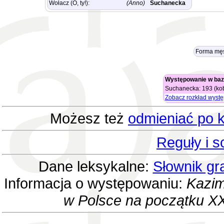
Wołacz (O, ty!):
(Anno)
Suchanecka
Forma męs
Występowanie w baz
Suchanecka: 193 (kob
Zobacz rozkład wyst
Możesz też
odmieniać po k
Reguły i 
Dane leksykalne:
Słownik gr
Informacja o występowaniu:
Kazim
w Polsce na początku XX