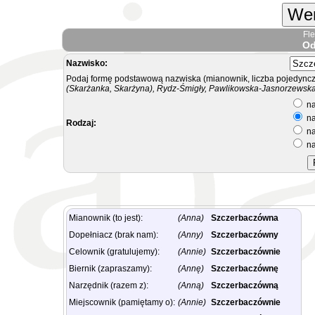
Wer
Fl
Od
Nazwisko:
Podaj formę podstawową nazwiska (mianownik, liczba pojedyncz
(Skarżanka, Skarżyna), Rydz-Śmigły, Pawlikowska-Jasnorzewska.
na
na
Rodzaj:
na
na
Mianownik (to jest):
(Anna)
Szczerbaczówna
Dopełniacz (brak nam):
(Anny)
Szczerbaczówny
Celownik (gratulujemy):
(Annie)
Szczerbaczównie
Biernik (zapraszamy):
(Annę)
Szczerbaczównę
Narzędnik (razem z):
(Anną)
Szczerbaczówną
Miejscownik (pamiętamy o):
(Annie)
Szczerbaczównie