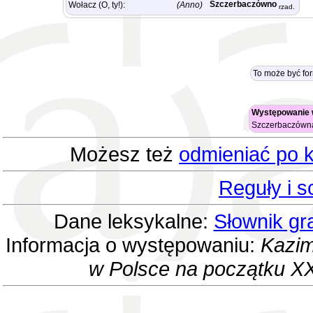
Szczerbaczówno
Wołacz (O, ty!):
(Anno)
rzad.
To może być fo
Występowanie 
Szczerbaczów
Możesz też
odmieniać po k
Reguły i 
Dane leksykalne:
Słownik gr
Informacja o występowaniu:
Kazim
w Polsce na początku XX