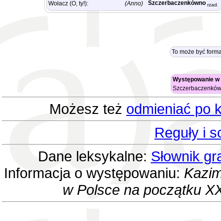
Szczerbaczenkówno
Wołacz (O, ty!):
(Anno)
rzad.
To może być form
Występowanie w 
Szczerbaczenkó
Możesz też
odmieniać po k
Reguły i 
Dane leksykalne:
Słownik gr
Informacja o występowaniu:
Kazim
w Polsce na początku XX