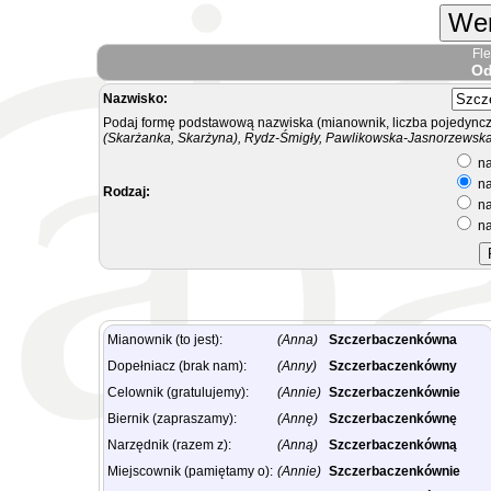
Wer
Fl
Od
Nazwisko:
Podaj formę podstawową nazwiska (mianownik, liczba pojedyncz
(Skarżanka, Skarżyna), Rydz-Śmigły, Pawlikowska-Jasnorzewska.
na
na
Rodzaj:
na
na
Mianownik (to jest):
(Anna)
Szczerbaczenkówna
Dopełniacz (brak nam):
(Anny)
Szczerbaczenkówny
Celownik (gratulujemy):
(Annie)
Szczerbaczenkównie
Biernik (zapraszamy):
(Annę)
Szczerbaczenkównę
Narzędnik (razem z):
(Anną)
Szczerbaczenkówną
Miejscownik (pamiętamy o):
(Annie)
Szczerbaczenkównie