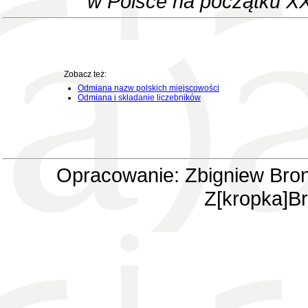
w Polsce na początku XX
Zobacz też:
Odmiana nazw polskich miejscowości
Odmiana i składanie liczebników
Opracowanie: Zbigniew Bron
Z[kropka]Br