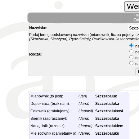
Wer
Fl
Od
Nazwisko:
Podaj formę podstawową nazwiska (mianownik, liczba pojedyncz
(Skarżanka, Skarżyna), Rydz-Śmigły, Pawlikowska-Jasnorzewska.
na
na
Rodzaj:
na
na
Mianownik (to jest):
(Jan)
Szczerbaluk
Dopełniacz (brak nam):
(Jana)
Szczerbaluka
Celownik (gratulujemy):
(Janowi)
Szczerbalukowi
Biernik (zapraszamy):
(Jana)
Szczerbaluka
Narzędnik (razem z):
(Janem)
Szczerbalukiem
Miejscownik (pamiętamy o):
(Janie)
Szczerbaluku