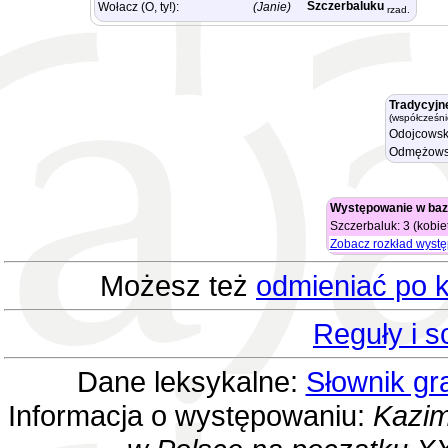
Szczerbaluku
Wołacz (O, ty!):
(Janie)
rzad.
Tradycyjn
(współcześni
Odojcowsk
Odmężows
Występowanie w baz
Szczerbaluk: 3 (kobiet
Zobacz rozkład wyst
Możesz też
odmieniać po k
Reguły i 
Dane leksykalne:
Słownik gr
Informacja o występowaniu:
Kazim